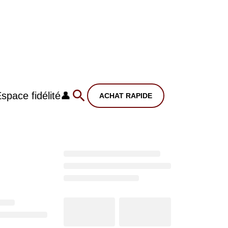
space fidélité
👤
ACHAT RAPIDE