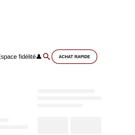
space fidélité
👤
ACHAT RAPIDE